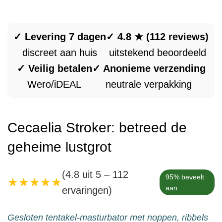
✓ Levering 7 dagen
✓ 4.8 ★ (112 reviews)
discreet aan huis
uitstekend beoordeeld
✓ Veilig betalen
✓ Anonieme verzending
Wero/iDEAL
neutrale verpakking
Cecaelia Stroker: betreed de
geheime lustgrot
(4.8 uit 5 – 112
95% beveelt
★★★★★
aan
ervaringen)
Gesloten tentakel-masturbator met noppen, ribbels