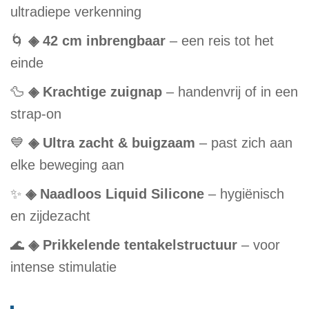
ultradiepe verkenning
🌀
◈ 42 cm inbrengbaar
– een reis tot het
einde
🦆
◈ Krachtige zuignap
– handenvrij of in een
strap-on
💙
◈ Ultra zacht & buigzaam
– past zich aan
elke beweging aan
✨
◈ Naadloos Liquid Silicone
– hygiënisch
en zijdezacht
🌊
◈ Prikkelende tentakelstructuur
– voor
intense stimulatie