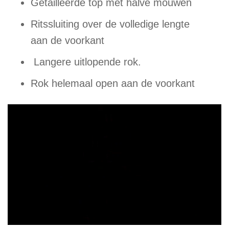
Getailleerde top met halve mouwen
Ritssluiting over de volledige lengte
aan de voorkant
Langere uitlopende rok.
Rok helemaal open aan de voorkant