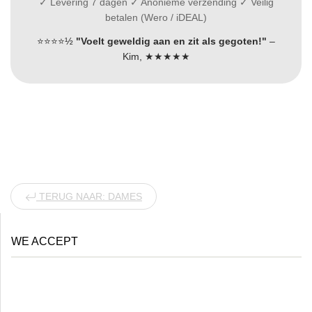
✓ Levering 7 dagen ✓ Anonieme verzending ✓ Veilig
betalen (Wero / iDEAL)
⭐⭐⭐⭐½
"Voelt geweldig aan en zit als gegoten!"
–
Kim, ★★★★★
TERUG NAAR: DAMES
WE ACCEPT