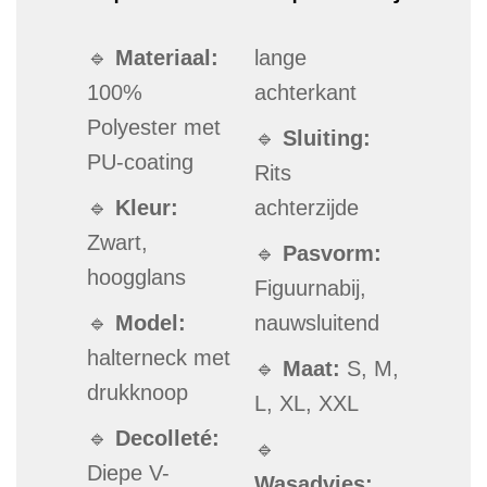
🔹
Materiaal:
lange
100%
achterkant
Polyester met
🔹
Sluiting:
PU-coating
Rits
🔹
Kleur:
achterzijde
Zwart,
🔹
Pasvorm:
hoogglans
Figuurnabij,
🔹
Model:
nauwsluitend
halterneck met
🔹
Maat:
S, M,
drukknoop
L, XL, XXL
🔹
Decolleté:
🔹
Diepe V-
Wasadvies: