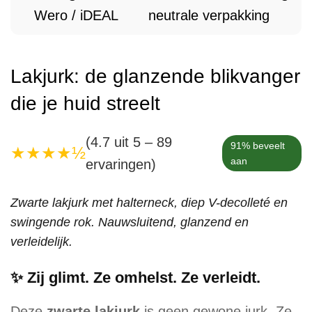
Wero / iDEAL
neutrale verpakking
Lakjurk: de glanzende blikvanger
die je huid streelt
(4.7 uit 5 – 89
91% beveelt
★★★★½
aan
ervaringen)
Zwarte lakjurk met halterneck, diep V-decolleté en
swingende rok. Nauwsluitend, glanzend en
verleidelijk.
✨ Zij glimt. Ze omhelst. Ze verleidt.
Deze
zwarte lakjurk
is geen gewone jurk. Ze